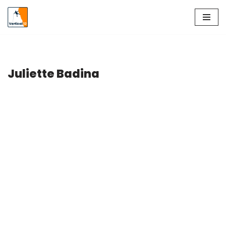
Aller
au
contenu
Juliette Badina