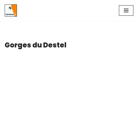
Aller
au
contenu
Gorges du Destel