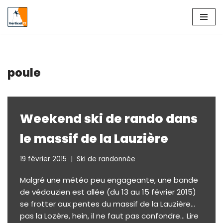
Aller
au
contenu
poule
Weekend ski de rando dans
le massif de la Lauzière
19 février 2015
Ski de randonnée
Malgré une météo peu engageante, une bande
de védouzien est allée (du 13 au 15 février 2015)
se frotter aux pentes du massif de la Lauzière…
pas la Lozère, hein, il ne faut pas confondre…
Lire