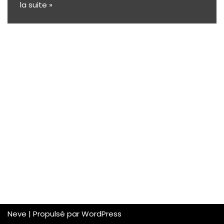
la suite »
Neve
| Propulsé par
WordPress