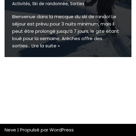
Activités
,
Ski de randonnée
,
Sorties
Bienvenue dans la mecque du ski de rando! Le
séjour est prévu pour 3 nuits minimum, mais il
peut être prolongé jusqu’à 7 jours, le gite étant
loué pour la semaine. Arèches offre des
sorties…
Lire la suite »
Neve
| Propulsé par
WordPress