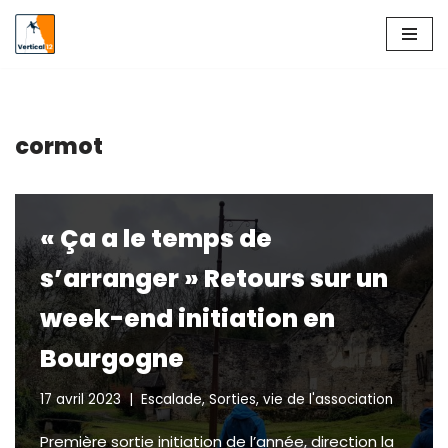
Aller
au
contenu
cormot
« Ça a le temps de
s’arranger » Retours sur un
week-end initiation en
Bourgogne
17 avril 2023
Escalade
,
Sorties
,
vie de l'association
Première sortie initiation de l’année, direction la