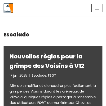
Aller
au
contenu
Escalade
Nouvelles règles pour la
grimpe des Voisins à V12
17 juin 2025
Escalade
,
FSGT
Afin de simplifier et d’encadrer plus facilement la
grimpe des Voisins durant les créneaux de
V12Voici quelques règles à partager à l’ensemble
des utilisateurs FSGT du mur Grimper Chez Les