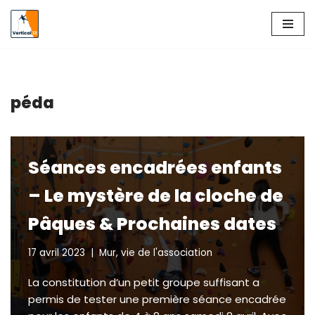
Aller
au
contenu
péda
Séances encadrées enfants
– Le mystère de la cloche de
Pâques & Prochaines dates
17 avril 2023
Mur
,
vie de l'association
La constitution d’un petit groupe suffisant a
permis de tester une première séance encadrée