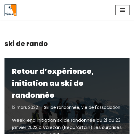
Aller
au
contenu
ski de rando
Retour d’expérience,
initiation au ski de
randonnée
12 mars 2022
Ski de randonnée
,
vie de l'association
Week-end initiation ski de randonnée du 21 au 23
janvier 2022 à Valezan (Beaufortain) Les surprises