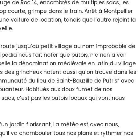
fuge de Roc 14, encombrés de multiples sacs, les
p courte, grimpe dans le train. Arrêt à Montpellier
e voiture de location, tandis que l’autre rejoint la
eille.
e route jusqu’au petit village au nom improbable de
pedia nous fait noter que putois, n’a rien à voir
lle la dénomination médiévale en latin du village
ais des grincheux notent aussi qu’on trouve dans les
mmunauté du lieu de Saint-Bauzille de Putris” avec
 la puanteur. Habitués aux doux fumet de nos
acs, c’est pas les putois locaux qui vont nous
un jardin florissant, La météo est avec nous,
rt qu’il va chambouler tous nos plans et rythmer nos