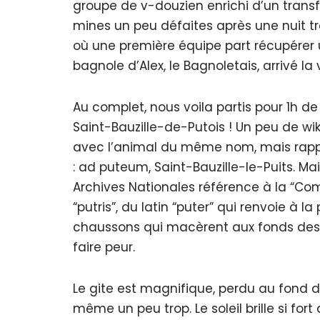
groupe de v-douzien enrichi d’un trans
mines un peu défaites après une nuit tro
où une première équipe part récupérer un
bagnole d’Alex, le Bagnoletais, arrivé la v
Au complet, nous voila partis pour 1h d
Saint-Bauzille-de-Putois ! Un peu de wiki
avec l’animal du même nom, mais rappe
: ad puteum, Saint-Bauzille-le-Puits. M
Archives Nationales référence à la “Co
“putris”, du latin “puter” qui renvoie à
chaussons qui macèrent aux fonds des s
faire peur.
Le gite est magnifique, perdu au fond d’
même un peu trop. Le soleil brille si fo