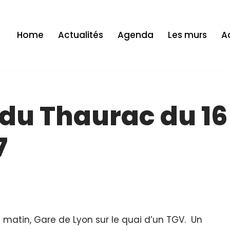
Home
Actualités
Agenda
Les murs
Ac
l du Thaurac du 16
7
atin, Gare de Lyon sur le quai d’un TGV. Un