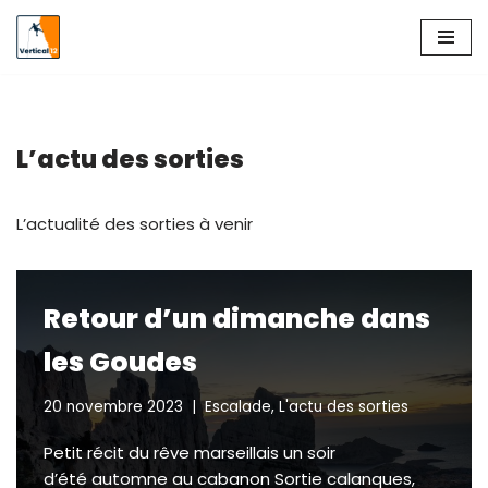
Aller
au
contenu
L’actu des sorties
L’actualité des sorties à venir
Retour d’un dimanche dans
les Goudes
20 novembre 2023
Escalade
,
L'actu des sorties
Petit récit du rêve marseillais un soir
d’été automne au cabanon Sortie calanques,