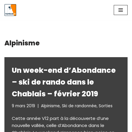
Aller
au
contenu
Alpinisme
Un week-end d’Abondance
– ski de rando dans le
Chablais – février 2019
9 mars 2019
Alpinisme
,
Ski de randonnée
,
Sorties
Cette année V12 part à la découverte d’une
nouvelle vallée, celle d’Abondance dans le