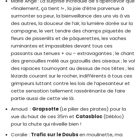
Marie Ange : La surprise incrédule de s’apercevoir que
«finalement, ça tient !» , la joie d’être parvenue à
surmonter sa peur, la bienveillance des uns vis à vis
des autres, la douceur de l’air, la lumière dorée sur la
campagne, le vert tendre des champs piquetés de
fleurs de pissenlits et de pâquerettes, les vaches
ruminantes et impassibles devant tous ces
passants aux tenues + ou – extravagantes ; le chant
des grenouilles mêlé aux gazouillis des oiseaux ; le vol
des rapaces tournoyant au dessus de nos têtes ; les
lézards courant sur le rocher, indifférents à tous ces
grimpeurs luttant contre les lois de l’apesanteur et
cette sensation tellement rassérénante de faire
partie aussi de cette vie là.
Arnaud :
Grapsotte
(Le pilier des pirates) pour la
vue du haut de ces 35m et
Catasbloc
(Débloc)
pour la chute qui réveille bien !
Coralie :
Trafic sur le Doubs
en moulinette, ma